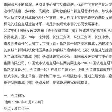
市间联系不断加深。从引导中心城市功能疏解、优化空间布局角度出发
这种高强度、多样化、高频次、强时效的城市群交通需求特点。加快
突出轨道交通对城镇化地区的支撑，更大程度上实现轨道交通基础设
样化的综合交通运输体系，满足并实现城市群的协同发展要求。
2017年6月国家发改委发布《关于促进市域（郊）铁路发展的指导意
铁路发展，至2020年，京津冀、长江三角洲、珠江三角洲、长江中游
市及具备条件的大城市，市域（郊）铁路骨干线路基本形成，构建核心
其余城市群和城镇化地区具备条件的城市启动市域（郊）铁路规划建
为了系统总结市域（郊）铁路建设实践经验，由国家发改委城市中心
集团有限公司、中国城市轨道交通科技网共同主办“2018中国轨道交
铁路发展论坛”，会议将于10月在浙江台州召开，届时会议将邀请政
权威专家、业主单位、设计施工单位、科研院校等，通过主题发言、
推进我国市域（郊）铁路发展，现诚邀您拔冗莅临指导。
一、会议概况
时间：2018年10月19-20日
地点：浙江·台州