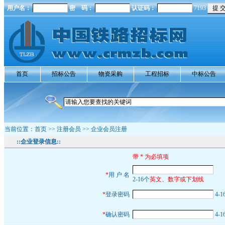
用户名：
密 码：
认证码：
7193
首页
招标公告
物资采购
工程招标
中标公告
当前位置：
首页
>> 注册会员 >> 企业会员注册
::企业登录信息::
带 * 为必填项
*
用 户 名
2-16个
英文、数字或下划线
*
登录密码
4-
*
确认密码
4-