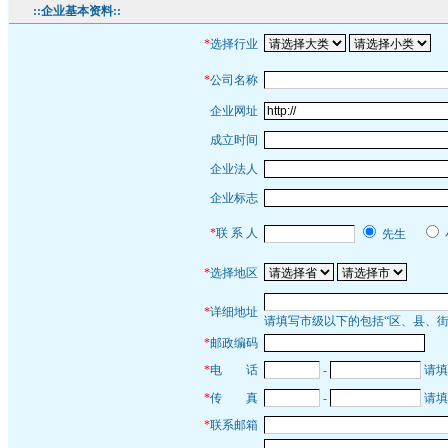
::企业基本资料::
*
选择行业
*
公司名称
企业网址
成立时间
企业法人
企业标志
*
联 系 人
先生
*
选择地区
*
详细地址
请填写市级以下的包括“区、县、街
*
邮政编码
*
电
系电
话
-
请填
*
传
系电
真
-
请填
*
联系邮箱