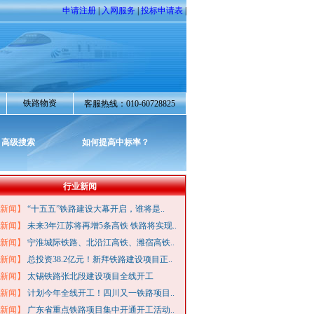
申请注册
|
入网服务
|
投标申请表
|
铁路物资
客服热线：010-60728825
高级搜索
如何提高中标率？
行业新闻
新闻】
“十五五”铁路建设大幕开启，谁将是..
新闻】
未来3年江苏将再增5条高铁 铁路将实现..
新闻】
宁淮城际铁路、北沿江高铁、潍宿高铁..
新闻】
总投资38.2亿元！新拜铁路建设项目正..
新闻】
太锡铁路张北段建设项目全线开工
新闻】
计划今年全线开工！四川又一铁路项目..
新闻】
广东省重点铁路项目集中开通开工活动..