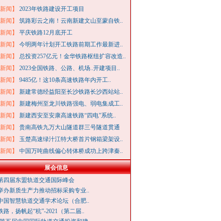
新闻】
2023年铁路建设开工项目
新闻】
筑路彩云之南！云南新建文山至蒙自铁..
新闻】
平庆铁路12月底开工
新闻】
今明两年计划开工铁路前期工作最新进..
新闻】
总投资257亿元！金华铁路枢纽扩容改造..
新闻】
2023全国铁路、公路、机场..开建项目..
新闻】
9485亿！这10条高速铁路年内开工..
新闻】
新建常德经益阳至长沙铁路长沙西站站..
新闻】
新建梅州至龙川铁路强电、弱电集成工..
新闻】
新建西安至安康高速铁路“四电”系统..
新闻】
贵南高铁九万大山隧道群三号隧道贯通
新闻】
玉楚高速绿汁江特大桥首片钢箱梁架设..
新闻】
中国万吨曲线偏心转体桥成功上跨津秦..
展会信息
25第四届东盟轨道交通国际峰会
举办新质生产力推动招标采购专业..
23中国智慧轨道交通学术论坛（合肥..
路，扬帆起“杭”-2021（第二届..