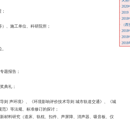
·
火热
·
20
盟；
·
20
·
20
·
（西
等）、施工单位、科研院所；
·
20
·
20
·
20
位。
和专题报告；
颁奖典礼；
导则 声环境》、《环境影响评价技术导则 城市轨道交通》、《城
规范》等法规、标准修订的探讨；
术新材料研究（道床、轨枕、扣件、声屏障、消声器、吸音板、仪