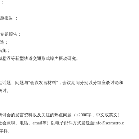
告；
题报告 ；
；
测专题报告；
改造；
措施；
磁悬浮等新型轨道交通形式噪声振动研究。
点话题、问题与“会议发言材料”，会议期间分别以分组座谈讨论和
研讨。
加研讨会的发言资料以及关注的热点问题（≤2000字，中文或英文）
、电话、email等）以电子邮件方式发送至info@scsmetro.c
”字样。