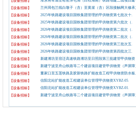
准东将军庙至哈密淖毛湖（白石湖南）铁路增建二线项目建管
【设备招标】
兰州局包兰线白墩子（含）至黄崖（含）区段接触网大修承力
【设备招标】
2025年铁路建设项目国铁集团管理的甲供物资第七批次十.
【设备招标】
2025年铁路建设项目国铁集团管理的甲供物资第六批次（.
【设备招标】
2026年铁路建设项目国铁集团管理的甲供物资第二批次（.
【设备招标】
2026年铁路建设项目国铁集团管理的甲供物资第二批次（.
【设备招标】
2026年铁路建设项目国铁集团管理的甲供物资第三批次五.
【设备招标】
2026年铁路建设项目国铁集团管理的甲供物资第四批次三.
【设备招标】
新建潍坊至宿迁高速铁路潍坊至日照段第三批建管甲供物资（
【设备招标】
新建宁波至舟山铁路等二个建设项目建管甲供物资（声屏障）
【设备招标】
董家口至五莲铁路及胶新铁路扩能改造工程甲供物资防水板、
【设备招标】
信阳北站扩能改造工程建设单位管理甲供物资XYBZ-05.
【设备招标】
信阳北站扩能改造工程建设单位管理甲供物资XYBZ-01.
【设备招标】
新建宁波至舟山铁路等二个建设项目建管甲供物资（声屏障）
【设备招标】