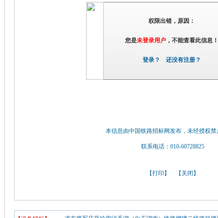
权限出错，原因：
您是
未登录用户
，不能查看此信息
登录？
还没有注册？
本信息由中国铁路招标网发布，未经授权禁
联系电话：010-60728825
【
打印
】 【
关闭
】