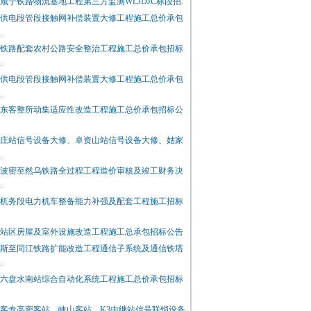
咸宁铁路物流基地工程第三方监测WLJDJC标段招.
广东铁路建设监理有限公司
供电段管段接触网补偿装置大修工程施工总价承包
宜兴市腾达土工布有限公司
.
东莞市津盈实业有限公司
铁路配套农村公路安全整治工程施工总价承包招标
唐山开元自动焊接装备有限公司
.
供电段管段接触网补偿装置大修工程施工总价承包
福建中冶基本建设物资供应有限公..
.
衡水中铁建集团有限公司
东客整所动集适应性改造工程施工总价承包招标公
中铁六局集团呼和浩特铁路建设有..
江苏世纪鑫源建设工程有限公司
庄站信号设备大修、卓资山站信号设备大修、姑家
.
成都铁路通信设备工厂
波密至然乌铁路全过程工程造价审核及竣工财务决
深圳市全路通铁路交通设备有限公..
.
锦州博宇铁路设备有限公司
机务段电力机车整备能力补强及配套工程施工招标
林州市付家河铁路设备厂
山西运城夏县宏信通风设备有限公..
站区房屋及室外设施改造工程施工总承包招标公告
斯至同江铁路扩能改造工程通信子系统及通信铁塔
山西运城通风设备有限公司
.
保定金风帆蓄电池有限公司
六盘水南站综合自动化系统工程施工总价承包招标
上海倩诚铁路电器配线有限公司
锦州恒源铁路工电器材制造有限公..
客专高密客站、峡山客站、K3中继站信号联锁设备