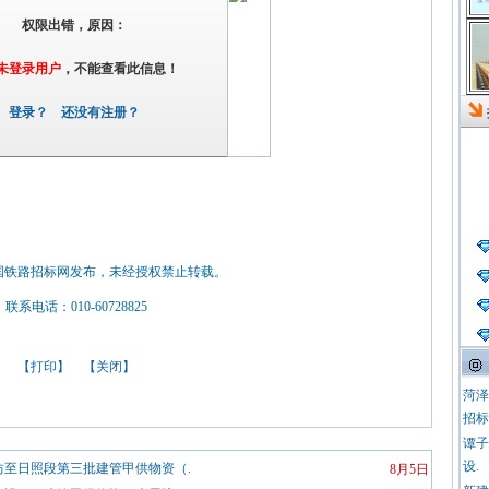
权限出错，原因：
未登录用户
，不能查看此信息！
登录？
还没有注册？
国铁路招标网发布，未经授权禁止转载。
联系电话：010-60728825
【
打印
】 【
关闭
】
菏泽
招标
谭子
设.
至日照段第三批建管甲供物资（.
8月5日