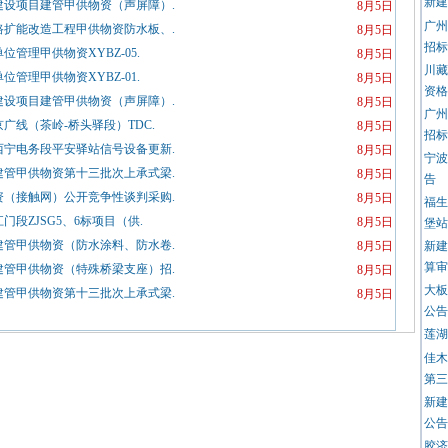
新建
设项目建管甲供物资（声屏障）.
8月5日
广州
扩能改造工程甲供物资防水板、.
8月5日
招标
管理甲供物资XYBZ-05.
8月5日
川藏
管理甲供物资XYBZ-01.
8月5日
资格
设项目建管甲供物资（声屏障）.
8月5日
广州
广线（茶岭-桥头驿段）TDC.
8月5日
招标
宁电务段平安驿站信号设备更新.
8月5日
宁波
管甲供物资第十三批次上承式梁.
8月5日
告
（接触网）公开竞争性谈判采购.
8月5日
福生
段ZJSG5、6标项目（供.
8月5日
堡站
管甲供物资（防水涂料、防水卷.
8月5日
新建
算审
管甲供物资（特殊桥梁支座）招.
8月5日
大板
管甲供物资第十三批次上承式梁.
8月5日
公告
莲湖
佳木
第三
新建
公告
胶济