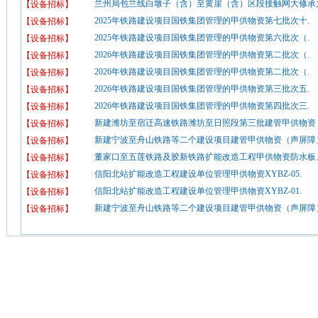
兰州局包兰线白墩子（含）至黄崖（含）区段接触网大修承力
【设备招标】
2025年铁路建设项目国铁集团管理的甲供物资第七批次十.
【设备招标】
2025年铁路建设项目国铁集团管理的甲供物资第六批次（.
【设备招标】
2026年铁路建设项目国铁集团管理的甲供物资第二批次（.
【设备招标】
2026年铁路建设项目国铁集团管理的甲供物资第二批次（.
【设备招标】
2026年铁路建设项目国铁集团管理的甲供物资第三批次五.
【设备招标】
2026年铁路建设项目国铁集团管理的甲供物资第四批次三.
【设备招标】
新建潍坊至宿迁高速铁路潍坊至日照段第三批建管甲供物资（
【设备招标】
新建宁波至舟山铁路等二个建设项目建管甲供物资（声屏障）
【设备招标】
董家口至五莲铁路及胶新铁路扩能改造工程甲供物资防水板、
【设备招标】
信阳北站扩能改造工程建设单位管理甲供物资XYBZ-05.
【设备招标】
信阳北站扩能改造工程建设单位管理甲供物资XYBZ-01.
【设备招标】
新建宁波至舟山铁路等二个建设项目建管甲供物资（声屏障）
【设备招标】