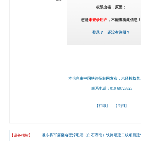
权限出错，原因：
您是
未登录用户
，不能查看此信息
登录？
还没有注册？
本信息由中国铁路招标网发布，未经授权禁
联系电话：010-60728825
【
打印
】 【
关闭
】
准东将军庙至哈密淖毛湖（白石湖南）铁路增建二线项目建管
【设备招标】