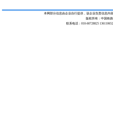
本网部分信息由企业自行提供，该企业负责信息内
版权所有：中国铁路招标网 Po
联系电话：010-60728825 136110652