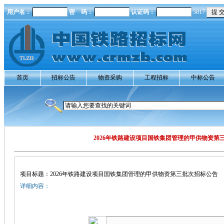
用户名：
密 码：
认证码：
5817
首页
招标公告
物资采购
工程招标
中标公告
2026年铁路建设项目国铁集团管理的甲供物资第
项目标题：2026年铁路建设项目国铁集团管理的甲供物资第三批次招标公告
详细内容：