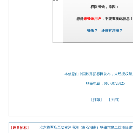
权限出错，原因：
您是
未登录用户
，不能查看此信息
登录？
还没有注册？
本信息由中国铁路招标网发布，未经授权禁
联系电话：010-60728825
【
打印
】 【
关闭
】
准东将军庙至哈密淖毛湖（白石湖南）铁路增建二线项目建管
【设备招标】