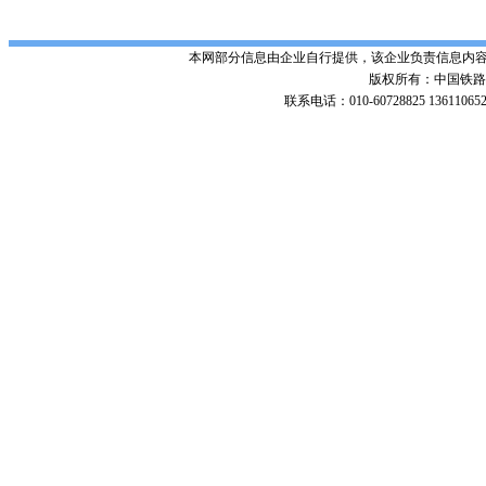
本网部分信息由企业自行提供，该企业负责信息内
版权所有：中国铁路招标网 Po
联系电话：010-60728825 136110652