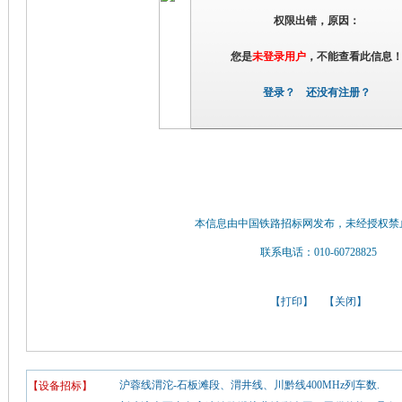
权限出错，原因：
您是
未登录用户
，不能查看此信息
登录？
还没有注册？
本信息由中国铁路招标网发布，未经授权禁
联系电话：010-60728825
【
打印
】 【
关闭
】
沪蓉线渭沱-石板滩段、渭井线、川黔线400MHz列车数.
【设备招标】