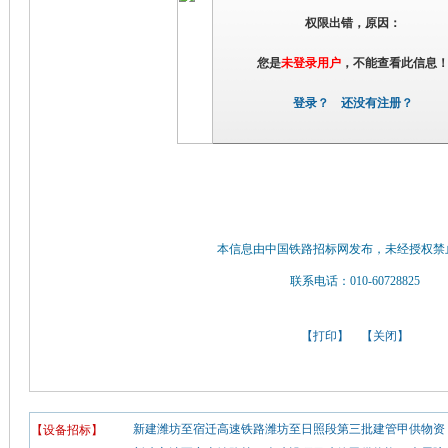
权限出错，原因：
您是
未登录用户
，不能查看此信息
登录？
还没有注册？
本信息由中国铁路招标网发布，未经授权禁
联系电话：010-60728825
【
打印
】 【
关闭
】
新建潍坊至宿迁高速铁路潍坊至日照段第三批建管甲供物资（
【设备招标】