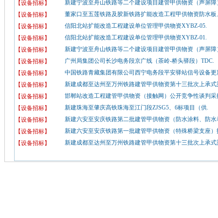
新建宁波至舟山铁路等二个建设项目建管甲供物资（声屏障）
【设备招标】
董家口至五莲铁路及胶新铁路扩能改造工程甲供物资防水板、
【设备招标】
信阳北站扩能改造工程建设单位管理甲供物资XYBZ-05.
【设备招标】
信阳北站扩能改造工程建设单位管理甲供物资XYBZ-01.
【设备招标】
新建宁波至舟山铁路等二个建设项目建管甲供物资（声屏障）
【设备招标】
广州局集团公司长沙电务段京广线（茶岭-桥头驿段）TDC.
【设备招标】
中国铁路青藏集团有限公司西宁电务段平安驿站信号设备更新
【设备招标】
新建成都至达州至万州铁路建管甲供物资第十三批次上承式梁
【设备招标】
邯郸站改造工程建管甲供物资（接触网）公开竞争性谈判采购
【设备招标】
新建珠海至肇庆高铁珠海至江门段ZJSG5、6标项目（供.
【设备招标】
新建六安至安庆铁路第二批建管甲供物资（防水涂料、防水卷
【设备招标】
新建六安至安庆铁路第一批建管甲供物资（特殊桥梁支座）招
【设备招标】
新建成都至达州至万州铁路建管甲供物资第十三批次上承式梁
【设备招标】