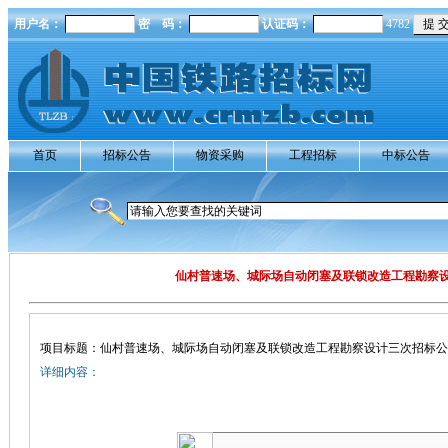
用户名：
密 码：
认证码：
4782
首页
招标公告
物资采购
工程招标
中标公告
仙村普速场、城际场自动闭塞及联锁改造工程勘察
项目标题：仙村普速场、城际场自动闭塞及联锁改造工程勘察设计三次招标公
详细内容：