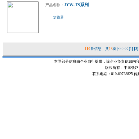
JYW-TS系列
产品名称：
复轨器
110
条信息 共
13
页
|<<
<<
[1]
[2]
本网部分信息由企业自行提供，该企业负责信息内
版权所有：中国铁路招标网 Po
联系电话：010-60728825 传真号