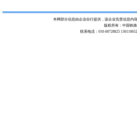
本网部分信息由企业自行提供，该企业负责信息内
版权所有：中国铁路招标网 Po
联系电话：010-60728825 136110652