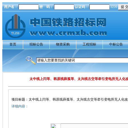
用户名：
密 码：
认证码：
3220
首页
招标公告
物资采购
工程招标
中标公告
太中线上闫等、韩原线薛孤等、太兴线古交等牵引变电所无人化
项目标题：太中线上闫等、韩原线薛孤等、太兴线古交等牵引变电所无人化改
详细内容：