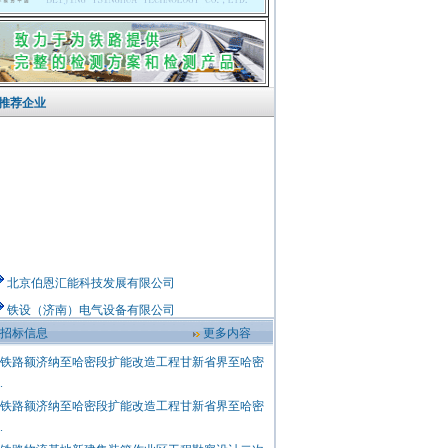
推荐企业
北京伯恩汇能科技发展有限公司
铁设（济南）电气设备有限公司
北京力铁轨道交通设备有限公司
招标信息
更多内容
北京力铁轨道交通设备有限公司
铁路额济纳至哈密段扩能改造工程甘新省界至哈密
邯郸市黎明铁路器材有限公司
.
北京佳讯飞鸿电气股份有限公司
铁路额济纳至哈密段扩能改造工程甘新省界至哈密
.
中铁电气工业有限公司