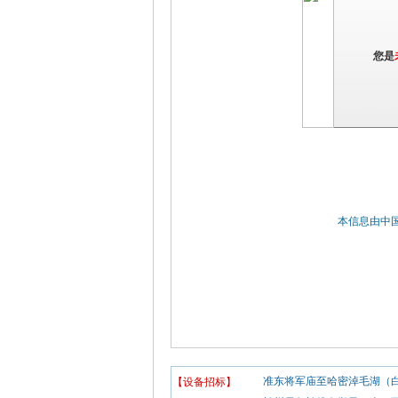
您是
本信息由中
准东将军庙至哈密淖毛湖（白
【设备招标】