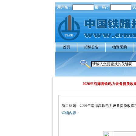
用户名：
密 码：
认
首页
招标公告
物资采购
2026年沿海高铁电力设备提质
项目标题：2026年沿海高铁电力设备提质改
详细内容：