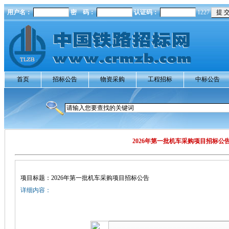
用户名：
密 码：
认证码：
1227
首页
招标公告
物资采购
工程招标
中标公告
2026年第一批机车采购项目招标公
项目标题：2026年第一批机车采购项目招标公告
详细内容：