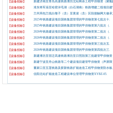
新建济南至青岛高速铁路潍坊北站剩余工程甲供物资（聚氨酯
【设备招标】
准东将军庙至哈密淖毛湖（白石湖南）铁路增建二线项目建管
【设备招标】
兰州局包兰线白墩子（含）至黄崖（含）区段接触网大修承力
【设备招标】
2025年铁路建设项目国铁集团管理的甲供物资第七批次十.
【设备招标】
2025年铁路建设项目国铁集团管理的甲供物资第六批次（.
【设备招标】
2026年铁路建设项目国铁集团管理的甲供物资第二批次（.
【设备招标】
2026年铁路建设项目国铁集团管理的甲供物资第二批次（.
【设备招标】
2026年铁路建设项目国铁集团管理的甲供物资第三批次五.
【设备招标】
2026年铁路建设项目国铁集团管理的甲供物资第四批次三.
【设备招标】
新建潍坊至宿迁高速铁路潍坊至日照段第三批建管甲供物资（
【设备招标】
新建宁波至舟山铁路等二个建设项目建管甲供物资（声屏障）
【设备招标】
董家口至五莲铁路及胶新铁路扩能改造工程甲供物资防水板、
【设备招标】
信阳北站扩能改造工程建设单位管理甲供物资XYBZ-05.
【设备招标】