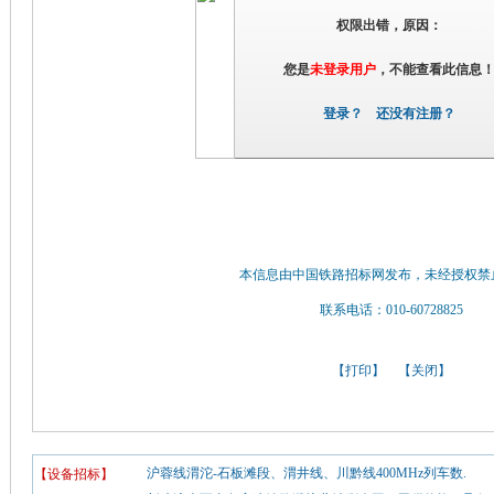
权限出错，原因：
您是
未登录用户
，不能查看此信息
登录？
还没有注册？
本信息由中国铁路招标网发布，未经授权禁
联系电话：010-60728825
【
打印
】 【
关闭
】
沪蓉线渭沱-石板滩段、渭井线、川黔线400MHz列车数.
【设备招标】