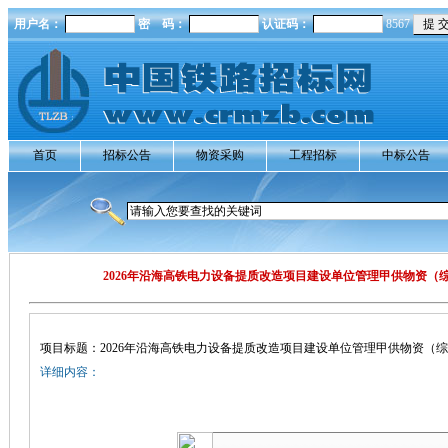
用户名：
密 码：
认证码：
8567
首页
招标公告
物资采购
工程招标
中标公告
2026年沿海高铁电力设备提质改造项目建设单位管理甲供物资（
项目标题：2026年沿海高铁电力设备提质改造项目建设单位管理甲供物资（
详细内容：