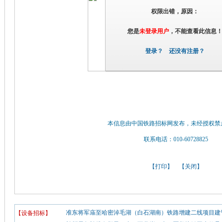
权限出错，原因：
您是
未登录用户
，不能查看此信息
登录？
还没有注册？
本信息由中国铁路招标网发布，未经授权禁
联系电话：010-60728825
【
打印
】 【
关闭
】
准东将军庙至哈密淖毛湖（白石湖南）铁路增建二线项目建管
【设备招标】