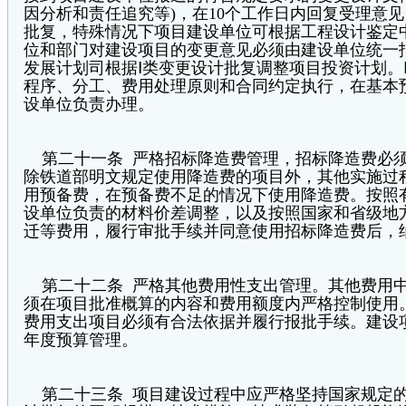
因分析和责任追究等)，在10个工作日内回复受理意见
批复，特殊情况下项目建设单位可根据工程设计鉴定
位和部门对建设项目的变更意见必须由建设单位统一
发展计划司根据Ⅰ类变更设计批复调整项目投资计划。
程序、分工、费用处理原则和合同约定执行，在基本
设单位负责办理。
第二十一条 严格招标降造费管理，招标降造费必须
除铁道部明文规定使用降造费的项目外，其他实施过
用预备费，在预备费不足的情况下使用降造费。按照
设单位负责的材料价差调整，以及按照国家和省级地
迁等费用，履行审批手续并同意使用招标降造费后，
第二十二条 严格其他费用性支出管理。其他费用中
须在项目批准概算的内容和费用额度内严格控制使用
费用支出项目必须有合法依据并履行报批手续。建设
年度预算管理。
第二十三条 项目建设过程中应严格坚持国家规定的