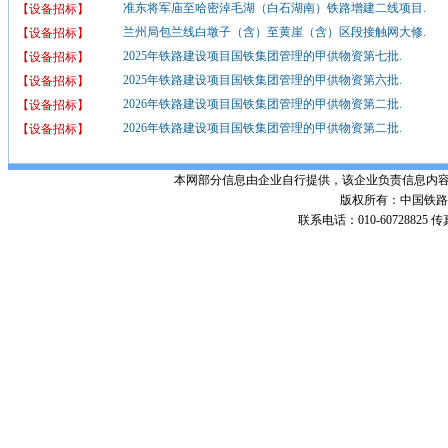
准东将军庙至哈密淖毛湖（白石湖南）铁路增建二线项目.
【设备招标】
兰州局包兰线白墩子（含）至黄崖（含）区段接触网大修.
【设备招标】
2025年铁路建设项目国铁集团管理的甲供物资第七批.
【设备招标】
2025年铁路建设项目国铁集团管理的甲供物资第六批.
【设备招标】
2026年铁路建设项目国铁集团管理的甲供物资第二批.
【设备招标】
2026年铁路建设项目国铁集团管理的甲供物资第二批.
【设备招标】
本网部分信息由企业自行提供，该企业负责信息内
版权所有：中国铁路招标网 Po
联系电话：010-60728825 传真号