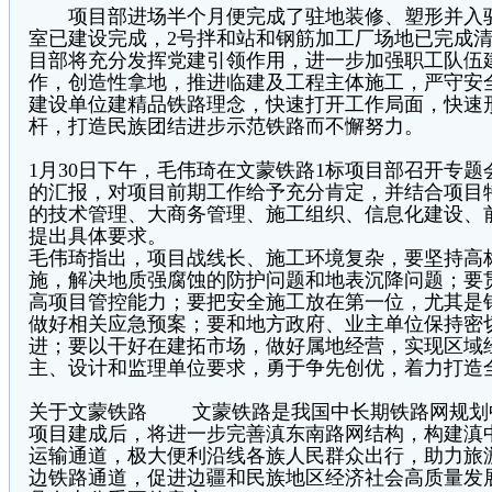
项目部进场半个月便完成了驻地装修、塑形并入驻
室已建设完成，2号拌和站和钢筋加工厂场地已完成
目部将充分发挥党建引领作用，进一步加强职工队伍
作，创造性拿地，推进临建及工程主体施工，严守安
建设单位建精品铁路理念，快速打开工作局面，快速
杆，打造民族团结进步示范铁路而不懈努力。
1月30日下午，毛伟琦在文蒙铁路1标项目部召开专
的汇报，对项目前期工作给予充分肯定，并结合项目
的技术管理、大商务管理、施工组织、信息化建设、
提出具体要求。
毛伟琦指出，项目战线长、施工环境复杂，要坚持高
施，解决地质强腐蚀的防护问题和地表沉降问题；要
高项目管控能力；要把安全施工放在第一位，尤其是
做好相关应急预案；要和地方政府、业主单位保持密
进；要以干好在建拓市场，做好属地经营，实现区域
主、设计和监理单位要求，勇于争先创优，着力打造
关于文蒙铁路 文蒙铁路是我国中长期铁路网规划
项目建成后，将进一步完善滇东南路网结构，构建滇
运输通道，极大便利沿线各族人民群众出行，助力旅
边铁路通道，促进边疆和民族地区经济社会高质量发