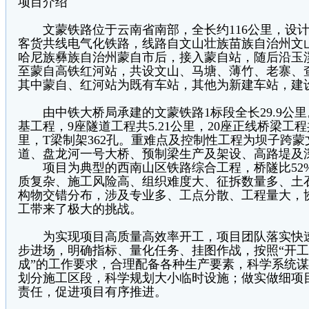
项目介绍
文蒙铁路位于云南省南部，全长约116公里，设计时
客货共线电气化铁路，线路自文山壮族苗族自治州文
哈尼族彝族自治州蒙自市后，接入蒙自站，随后沿玉
至蒙自高铁红河站，共设文山、马塘、薄竹、老寨、
其中蒙自、红河站为既有车站，其他为新建车站，建设
由中铁大桥局承建的文蒙铁路1标段全长29.9公里。
基工程，9座隧道工程共5.21公里，20座正线桥梁工程共1
里，T梁制架362孔。重难点及控制性工程为坝子跨
道、盘龙河一号大桥、预制梁生产及架设、高路堤及
项目为典型的西南山区铁路综合工程，桥隧比52
质复杂、施工风险高、组织难度大、征拆数量多、土
构物交错分布，涉及专业多、工点分散、工程量大，
工带来了极大的挑战。
为实现项目高质量高效率开工，项目团队落实快速
步进场，明确指标、量化任务、挂图作战，按照“开
成”的工作要求，合理配备各种生产要素，科学系统
划分施工区段，科学规划大小临时设施；做实做细项
责任，促进项目有序推进。