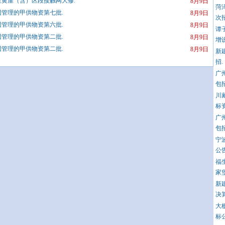
黄崖（含）区段接触网大修.
8月9日
菏
团管理的甲供物资第七批.
8月9日
次
团管理的甲供物资第六批.
8月9日
谭
团管理的甲供物资第二批.
8月9日
增设
团管理的甲供物资第二批.
8月9日
新
招.
广
包
川
标
广
包
宁
公
福
家
新
决
大
标