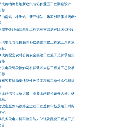
邯郸市黎明铁路器材有限公司
泽铁路物流基地新建集装箱作业区工程勘察设计二
北京佳讯飞鸿电气股份有限公司
招标.
子山南站、株洲站、新开铺站、禾家村黔张常场6处
中铁电气工业有限公司
.
中铁十九局集团公司
建咸宁铁路物流基地工程第三方监测WLJDJC标段
广西南宁海斯德工程机械有限公司
广东铁路建设监理有限公司
州供电段管段接触网补偿装置大修工程施工总价承
招标.
宜兴市腾达土工布有限公司
藏铁路配套农村公路安全整治工程施工总价承包招
东莞市津盈实业有限公司
资格.
唐山开元自动焊接装备有限公司
州供电段管段接触网补偿装置大修工程施工总价承
福建中冶基本建设物资供应有限公..
招标.
衡水中铁建集团有限公司
波东客整所动集适应性改造工程施工总价承包招标
告
中铁六局集团呼和浩特铁路建设有..
生庄站信号设备大修、卓资山站信号设备大修、姑
江苏世纪鑫源建设工程有限公司
堡站.
成都铁路通信设备工厂
建波密至然乌铁路全过程工程造价审核及竣工财务
深圳市全路通铁路交通设备有限公..
算审.
板机务段电力机车整备能力补强及配套工程施工招
锦州博宇铁路设备有限公司
公告
林州市付家河铁路设备厂