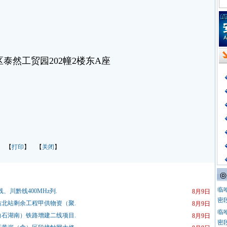
泰然工贸园202幢2楼东A座
【
打印
】 【
关闭
】
临
、川黔线400MHz列.
8月9日
密
北站剩余工程甲供物资（聚.
8月9日
临
石湖南）铁路增建二线项目.
8月9日
密