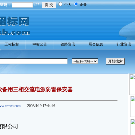
证码：
4271
个人
企业
工程招标
中标公告
铁路资讯
展会信息
行业资讯
设备用三相交流电源防雷保安器
www.crmzb.com
2008/4/19 17:44:46
有限公司