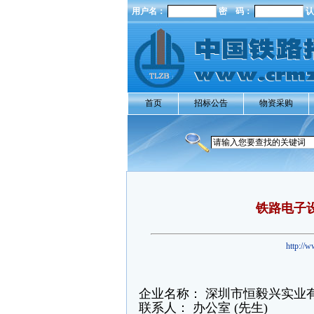
用户名：
密 码：
认
首页
招标公告
物资采购
铁路电子
http://
企业名称： 深圳市恒毅兴实业
联系人： 办公室 (先生)