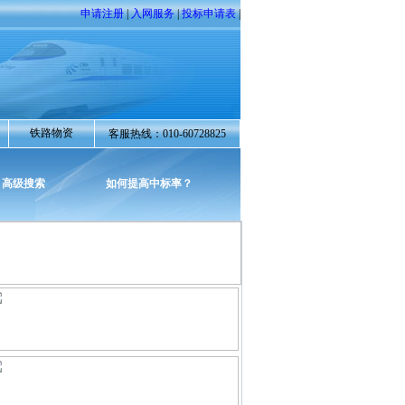
申请注册
|
入网服务
|
投标申请表
|
铁路物资
客服热线：010-60728825
高级搜索
如何提高中标率？