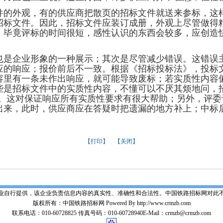
外观，有的供应商把散页的招标文件就送来参标，这
招标文件。因此，招标文件应装订成册，外观上尽管做得
，毕竟评标的时间很短，感性认识的东西会较多，应创造
企业形象的一种展示；其次是尽管减少错误。这错误主
应的响应；报价前后不一致。根据《招标投标法》，投标
容里有一条未作出响应，就可能导致废标；若实质性内容
些是招标文件中的实质性内容，不懂可以不厌其烦地问，招
楚。这对保证响应所有实质性要求有很大帮助；另外，评委
出来，此时，供应商应在答疑时把遗漏的地方补上；中标
【
打印
】 【
关闭
】
业自行提供，该企业负责信息内容的真实性、准确性和合法性。中国铁路招标网对此
版权所有：中国铁路招标网 Powered By http://www.crmzb.com
联系电话：010-60728825 传真号码：010-60728940E-Mail：crmzb@crmzb.com