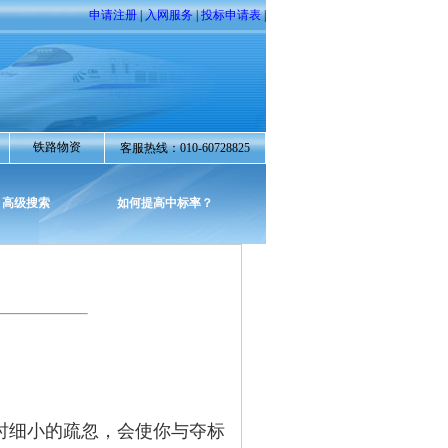
申请注册
|
入网服务
|
投标申请表
|
铁路物资
客服热线：010-60728825
高级搜索
如何提高中标率？
细小的疏忽，会使你与夺标